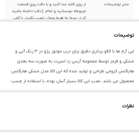
سایر توضیحات
از روی کاغذ جدا کنید و با دقت روی قسمت
مربوطه بچسبانید و تمام. (دقت داشته باشید
ک در سرما به هیچ عنوان نصب نکنید، با کمی
حرارت دادن به چسب لیبل می توانید به راحتی
بدون وجود حباب یا لکه بچسبانید.)
توضیحات
تعداد کالا در بسته
1
این آرم ها با الگو برداری دقیق برای درب موتور پژو در 3 رنگ آبی و
مشکی و قرمز توسط مجموعه آرسی زد اسپرت به صورت سه بعدی
هایگلس کرومی طراحی و تولید شده که این کالا مدل مشکی هایگلس
محصول می باشد. نصب این کالا بسیار آسان بوده، با استفاده از چسب
بیرنگ پشت پد فقط کافیست از روی کاغذ جدا کنید و با دقت روی
قسمت مربوطه بچسبانید و تمام. همانطور که در تصاویر مشاهده می
نظرات
کنید این لیبل از متریال رزین پلی اورتان ساخته شده که به صورت ژله
ایی می باشد. دارای چسب مخصوص، طی دراز مدت اثر چسب بجای
نمیگذارد. ضد حرارته، پس نگران کنده شدنش در گرمای تابستان