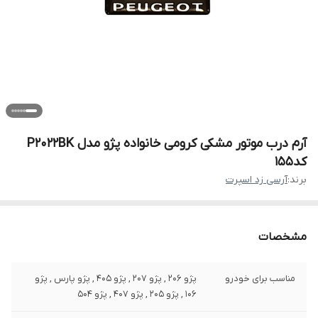
آرم درب موتور مشکی کرومی خانواده پژو مدل P2022BK
کد155
برند:
آرسی زد اسپرت
مشخصات
مناسب برای خودرو
پژو 206 , پژو 207 , پژو 405 , پژو پارس , پژو
106 , پژو 205 , پژو 407 , پژو 504