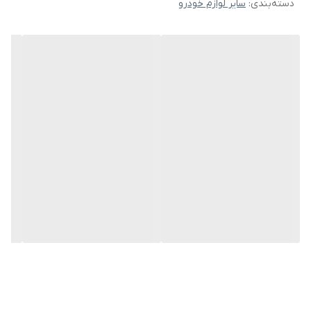
دسته‌بندی
:
سایر لوازم خودرو
نباشید. ضد خطو خش است، کدر نمی شود. (دقت داشته باشید ک در
سرما به هیچ عنوان نصب نکنید، با کمی حرارت دادن به چسب لیبل می
توانید به راحتی بدون وجود حباب یا لکه بچسبانید.)