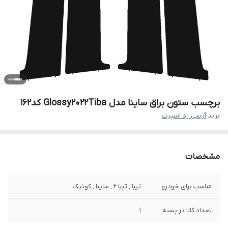
برچسب ستون براق ساینا مدل Glossy2022Tiba کد162
برند:
آرسی زد اسپرت
مشخصات
مناسب برای خودرو
تیبا , تیبا 2 , ساینا , کوئیک
تعداد کالا در بسته
1