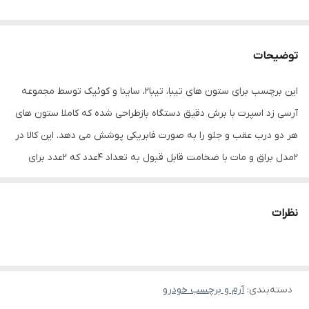
توضیحات
این برچسب برای ستون های تیبا، تیبا2، ساینا و کوئیک توسط مجموعه
آرسی زد اسپرت با برش دقیق دستگاه بازطراحی شده که کاملا ستون های
هر دو درب عقب و جلو را به صورت فابریکی پوشش می دهد. این کالا در
2مدل براق و مات با ضخامت قابل قبول به تعداد 4عدد که 2عدد برای
درب های عقب و 2عدد برای درب های جلو تولید می شود که این کالا
همانند تصاویر مدل براق آن می باشد. برای نصب این برچسب ستون
نظرات
های درب هارو کاملا تمیز نموده سپس برای نصب آسان تر می توانید با
مخلوط آب و چند قطره مایع ظرفشویی روی ستون ها اسپری نمایید و
برچسب هارا تنظیم کنید سپس با یک کارت مثل کارت تلفن یا عابر بانک
دسته‌بندی
:
آرم و برچسب خودرو
روی برچسب بکشید تا تمام رطوبت مایع و هوا از زیر برچسب خارج شود.