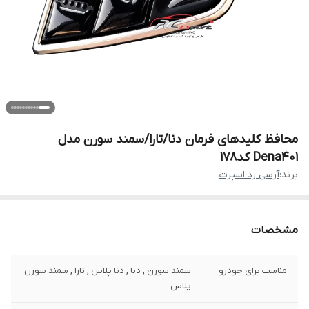
محافظ کلیدهای فرمان دنا/تارا/سمند سورن مدل
Dena401 کد178
برند:
آرسی زد اسپرت
مشخصات
مناسب برای خودرو
سمند سورن , دنا , دنا پلاس , تارا , سمند سورن
پلاس